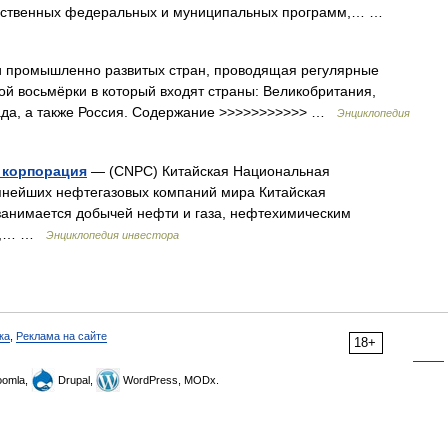
арственных федеральных и муниципальных программ,… …
и промышленно развитых стран, проводящая регулярные
й восьмёрки в который входят страны: Великобритания,
ада, а также Россия. Содержание >>>>>>>>>>> …
Энциклопедия
 корпорация
— (CNPC) Китайская Национальная
упнейших нефтегазовых компаний мира Китайская
анимается добычей нефти и газа, нефтехимическим
ов,… …
Энциклопедия инвестора
ка
,
Реклама на сайте
18+
omla,
Drupal,
WordPress, MODx.