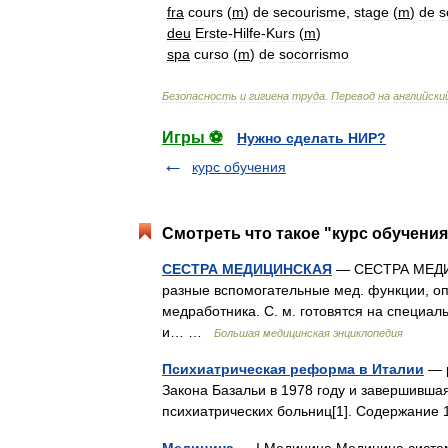
fra
cours
(
m
)
de
secourisme
,
stage
(
m
)
de
s
deu
Erste
-
Hilfe
-
Kurs
(
m
)
spa
curso
(
m
)
de
socorrismo
Безопасность
и
гигиена
труда
.
Перевод
на
английски
Игры ⚽
Нужно сделать НИР?
курс обучения
Смотреть что такое "курс обучени
СЕСТРА МЕДИЦИНСКАЯ
— СЕСТРА МЕДИЦ
разные вспомогательные мед. функции, 
медработника. С. м. готовятся на специа
и… …
Большая медицинская энциклопедия
Психиатрическая реформа в Италии
— р
Закона Базальи в 1978 году и завершивша
психиатрических больниц[1]. Содержани