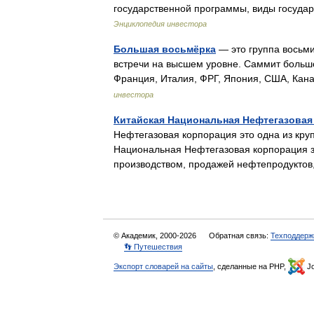
государственной программы, виды госуд
Энциклопедия инвестора
Большая восьмёрка
— это группа восьм
встречи на высшем уровне. Саммит большо
Франция, Италия, ФРГ, Япония, США, Кан
инвестора
Китайская Национальная Нефтегазовая
Нефтегазовая корпорация это одна из кр
Национальная Нефтегазовая корпорация з
производством, продажей нефтепродукт
© Академик, 2000-2026
Обратная связь:
Техподдерж
👣 Путешествия
Экспорт словарей на сайты
, сделанные на PHP,
Jo