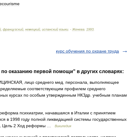
ecourisme
й
,
французский
,
немецкий
,
испанский
языки
. -
Женева
.
1993
.
курс обучения по охране труда
я по оказанию первой помощи" в других словарях:
ИНСКАЯ, лицо среднего мед. персонала, выполняющее
определяемые соответствующим профилем среднего
льных курсах по особым утвержденным НКЗдр. учебным планам
еформа психиатрии, начавшаяся в Италии с принятием
яся в 1998 году полной ликвидацией системы государственных
е 1 Цель 2 Ход реформы …
Википедия