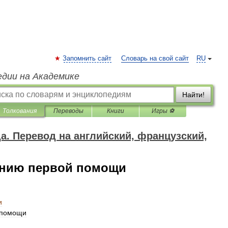
Запомнить сайт
Словарь на свой сайт
RU
едии на Академике
Найти!
Толкования
Переводы
Книги
Игры ⚽
да. Перевод на английский, французский,
занию первой помощи
и
помощи