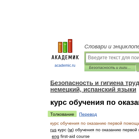
Словари и энциклоп
academic.ru
Безопасность и гигиена труда. Перевод на английский, французский, немецкий, испанский языки
Безопасность и гигиена тру
немецкий, испанский языки
курс обучения по ока
Толкование
Перевод
курс
обучения
по
оказанию
первой
помощ
rus
курс
(
м
)
обучения
по
оказанию
первой
eng
first
-
aid
course