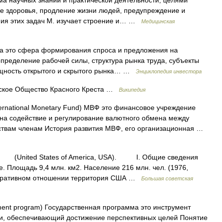
а научных знаний и практической деятельности, целями
е здоровья, продление жизни людей, предупреждение и
ния этих задач М. изучает строение и… …
Медицинская
да это сфера формирования спроса и предложения на
пределение рабочей силы, структура рынка труда, субъекты
сущность открытого и скрытого рынка… …
Энциклопедия инвестора
кое Общество Красного Креста …
Википедия
ernational Monetary Fund) МВФ это финансовое учреждение
 на содействие и регулирование валютного обмена между
рствам членам История развития МВФ, его организационная …
(United States of America, USA). I. Общие сведения
лощадь 9,4 млн. км2. Население 216 млн. чел. (1976,
истративном отношении территория США …
Большая советская
nt program) Государственная программа это инструмент
ки, обеспечивающий достижение перспективных целей Понятие