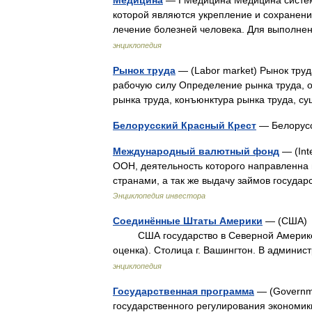
Медицина
— I Медицина Медицина систем
которой являются укрепление и сохранени
лечение болезней человека. Для выполне
энциклопедия
Рынок труда
— (Labor market) Рынок тру
рабочую силу Определение рынка труда, о
рынка труда, конъюнктура рынка труда, 
Белорусский Красный Крест
— Белорусс
Международный валютный фонд
— (Int
ООН, деятельность которого направленна
странами, а так же выдачу займов госуда
Энциклопедия инвестора
Соединённые Штаты Америки
— (США) 
США государство в Северной Америке. П
оценка). Столица г. Вашингтон. В админ
энциклопедия
Государственная программа
— (Governme
государственного регулирования экономи